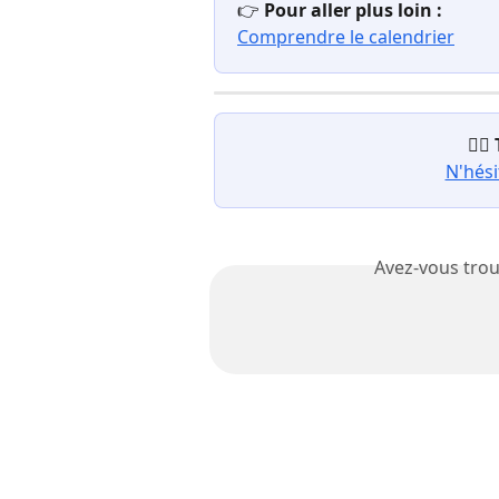
👉 
Pour aller plus loin :
Comprendre le calendrier
😵‍💫 
N'hési
Avez-vous trou