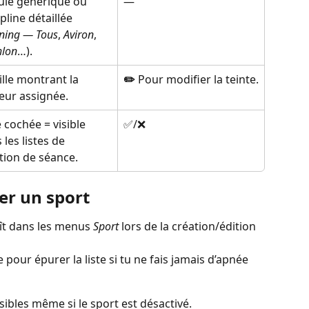
tulé générique ou 
—
ipline détaillée 
ning — Tous
, 
Aviron
, 
hlon
…).
ille montrant la 
✏️
 Pour modifier la teinte.
eur assignée.
 cochée = visible 
✅/❌
 les listes de 
tion de séance.
ver un sport
aît dans les menus 
Sport
 lors de la création/édition 
e pour épurer la liste si tu ne fais jamais d’apnée 
sibles même si le sport est désactivé.