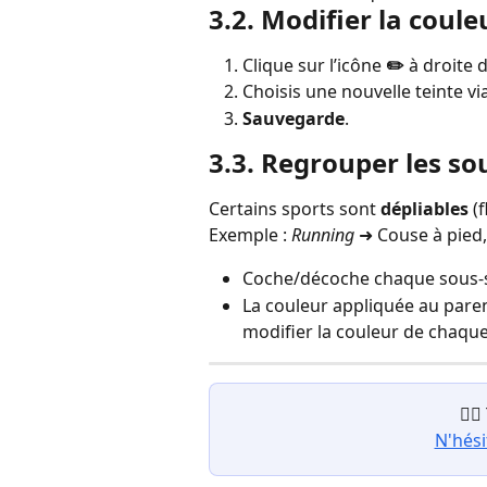
3.2. Modifier la coule
Clique sur l’icône 
✏️
 à droite 
Choisis une nouvelle teinte vi
Sauvegarde
.
3.3. Regrouper les sou
Certains sports sont 
dépliables
 (
Exemple : 
Running
 ➜ Couse à pied,
Coche/décoche chaque sous
La couleur appliquée au paren
modifier la couleur de chaqu
😵‍
N'hési