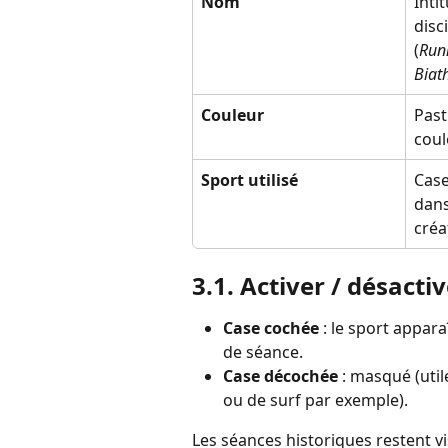
Nom
Inti
disc
(
Run
Biat
Couleur
Past
coul
Sport utilisé
Case
dans
créa
3.1. Activer / désacti
Case cochée
 : le sport appar
de séance.
Case décochée
 : masqué (util
ou de surf par exemple).
Les séances historiques restent vi