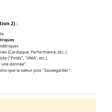
ion 2) :
te
triques
s métriques
ries (Cardiaque, Performance, etc..)
ste ("Poids", "VMA", etc.).  
r une donnée”.  
insi que la valeur puis "Sauvegarder".